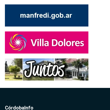
CórdobaInfo