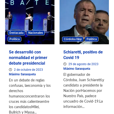
Destacada
Nacionales
Política
Córdoba Hoy
Política
Se desarrolló con
Schiaretti, positivo de
normalidad el primer
Covid 19
debate presidencial
29 de agosto de 2023
Máximo Sarasqueta
2 de octubre de 2023
Máximo Sarasqueta
El gobernador de
Córdoba, Juan Schiaretti,y
En un debate de reglas
candidato a presidente la
confusas, laeconomía y los
Nación porHacemos por
derechos
Nuestro País, padece
humanosconcentraron los
uncuadro de Covid-19.La
cruces más calientesentre
información...
los candidatosMilei,
Bullrich y Massa...