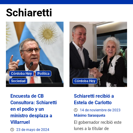
Schiaretti
Córdoba Hoy
Política
Sociedad
Córdoba Hoy
Encuesta de CB
Schiaretti recibió a
Consultora: Schiaretti
Estela de Carlotto
en el podio y un
14 de noviembre de 2023
ministro desplaza a
Máximo Sarasqueta
Villarruel
El gobernador recibió este
lunes a la titular de
23 de mayo de 2024