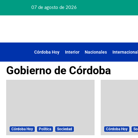
07 de agosto de 2026
Córdoba Hoy
Interior
Nacionales
Internaciona
Gobierno de Córdoba
Córdoba Hoy
Política
Sociedad
Córdoba Hoy
So