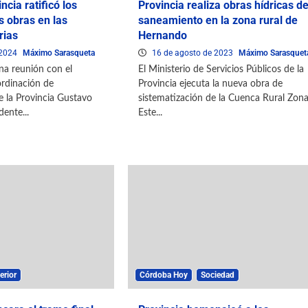
incia ratificó los
Provincia realiza obras hídricas d
s obras en las
saneamiento en la zona rural de
rias
Hernando
 2024
Máximo Sarasqueta
16 de agosto de 2023
Máximo Sarasquet
na reunión con el
El Ministerio de Servicios Públicos de la
ordinación de
Provincia ejecuta la nueva obra de
e la Provincia Gustavo
sistematización de la Cuenca Rural Zon
dente...
Este...
erior
Córdoba Hoy
Sociedad