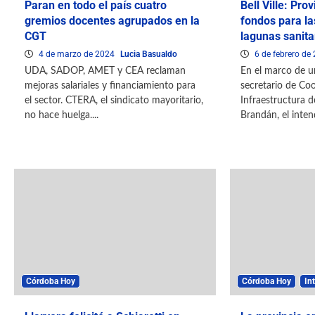
Paran en todo el país cuatro
Bell Ville: Prov
gremios docentes agrupados en la
fondos para la
CGT
lagunas sanita
4 de marzo de 2024
Lucia Basualdo
6 de febrero de
UDA, SADOP, AMET y CEA reclaman
En el marco de u
mejoras salariales y financiamiento para
secretario de Co
el sector. CTERA, el sindicato mayoritario,
Infraestructura d
no hace huelga....
Brandán, el inten
Córdoba Hoy
Córdoba Hoy
Int