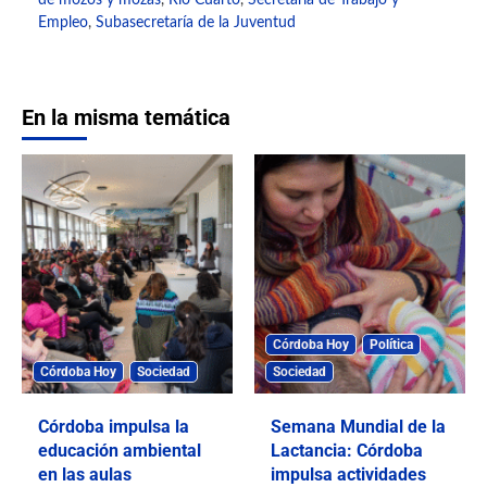
de mozos y mozas
,
Río Cuarto
,
Secretaría de Trabajo y
Empleo
,
Subasecretaría de la Juventud
En la misma temática
Córdoba Hoy
Política
Córdoba Hoy
Sociedad
Sociedad
Córdoba impulsa la
Semana Mundial de la
educación ambiental
Lactancia: Córdoba
en las aulas
impulsa actividades