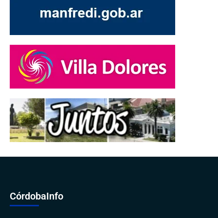
CórdobaInfo