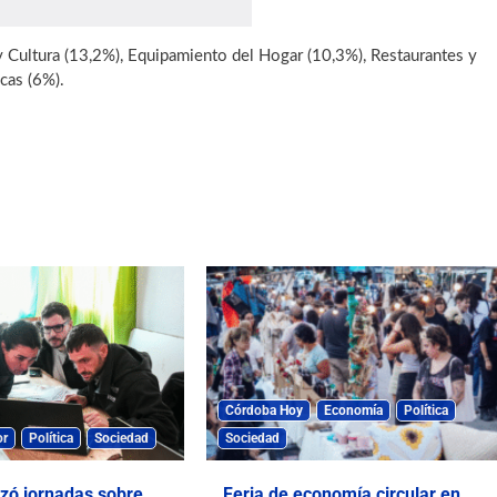
 Cultura (13,2%), Equipamiento del Hogar (10,3%), Restaurantes y
cas (6%).
Córdoba Hoy
Economía
Política
or
Política
Sociedad
Sociedad
izó jornadas sobre
Feria de economía circular en