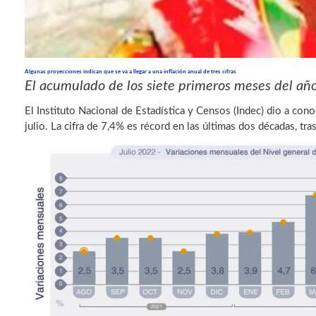
Algunas proyecciones indican que se va a llegar a una inflación anual de tres cifras
El acumulado de los siete primeros meses del año
El Instituto Nacional de Estadística y Censos (Indec) dio a con
julio. La cifra de 7,4% es récord en las últimas dos décadas, tr