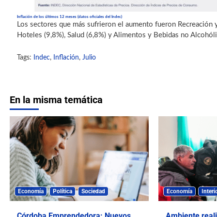
Inflación de los últimos 12 meses (datos oficiales del Indec)
Los sectores que más sufrieron el aumento fueron Recreación y
Hoteles (9,8%), Salud (6,8%) y Alimentos y Bebidas no Alcohóli
Tags:
Indec
,
Inflación
,
Julio
En la misma temática
Economía
Política
Sociedad
Economía
Interi
Córdoba Emprendedora: Nuevos
Ambiente real