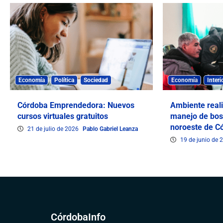
Economía
Política
Sociedad
Economía
Interi
Córdoba Emprendedora: Nuevos
Ambiente real
cursos virtuales gratuitos
manejo de bos
noroeste de C
21 de julio de 2026
Pablo Gabriel Leanza
19 de junio de
CórdobaInfo