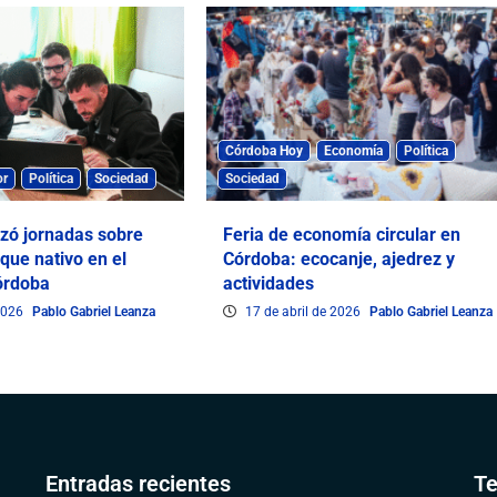
Córdoba Hoy
Economía
Política
or
Política
Sociedad
Sociedad
izó jornadas sobre
Feria de economía circular en
que nativo en el
Córdoba: ecocanje, ajedrez y
órdoba
actividades
 2026
Pablo Gabriel Leanza
17 de abril de 2026
Pablo Gabriel Leanza
Entradas recientes
Te