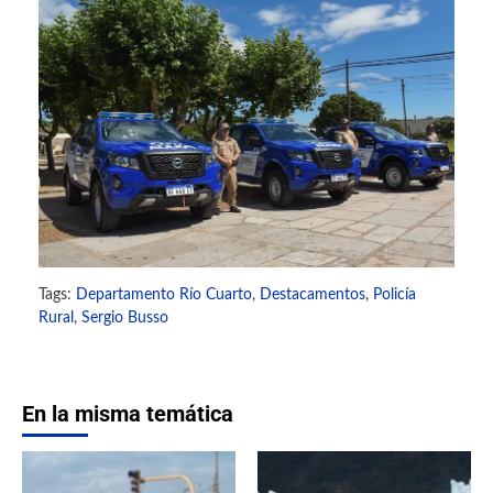
Tags:
Departamento Río Cuarto
,
Destacamentos
,
Policía
Rural
,
Sergio Busso
En la misma temática