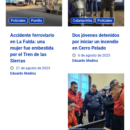
Policiales
Punilla
Calamuchita
Policiales
Accidente ferroviario
Dos jóvenes detenidos
en La Falda: una
por iniciar un incendio
mujer fue embestida
en Cerro Pelado
por el Tren de las
6 de agosto de 2025
Sierras
Eduardo Medina
21 de agosto de 2025
Eduardo Medina