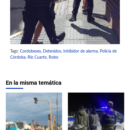
Tags:
Cordobeses
,
Detenidos
,
Inhibidor de alarma
,
Policía de
Córdoba
,
Río Cuarto
,
Robo
En la misma temática