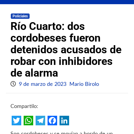
Policiales
Río Cuarto: dos
cordobeses fueron
detenidos acusados de
robar con inhibidores
de alarma
9 de marzo de 2023
Mario Birolo
Compartilo:
Twitter
WhatsApp
Telegram
Facebook
LinkedIn
Son cordobeses y se movían a bordo de un