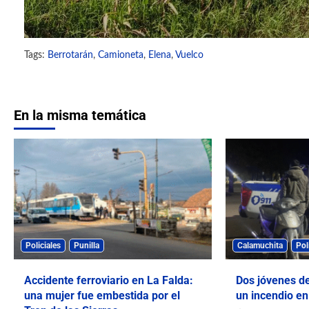
Tags:
Berrotarán
,
Camioneta
,
Elena
,
Vuelco
En la misma temática
Policiales
Punilla
Calamuchita
Pol
Accidente ferroviario en La Falda:
Dos jóvenes de
una mujer fue embestida por el
un incendio en