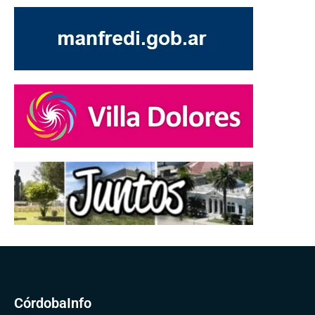
CórdobaInfo