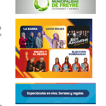
8
e
a