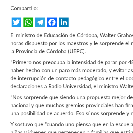
Compartilo:
Twitter
WhatsApp
Telegram
Facebook
LinkedIn
El ministro de Educación de Córdoba, Walter Grahov
horas dispuesto por los maestros y le sorprende el 
la Provincia de Córdoba (UEPC).
“Primero nos preocupa la intensidad de parar por 4
haber hecho con un paro más moderado, y evitar asoc
de interrupción de contacto pedagógico entre el doc
declaraciones a Radio Universidad, el ministro Walt
“Nos sorprende que siendo una propuesta mejor de l
nacional y que muchos gremios provinciales han fir
una posibilidad de acuerdo. Eso sí nos sorprende y 
Y sostuvo que “cuando uno piensa que en la escuela,
niñas y jóvenes que pertenecen a familias que están