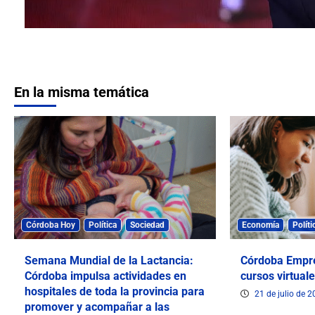
En la misma temática
Córdoba Hoy
Política
Sociedad
Economía
Políti
Semana Mundial de la Lactancia:
Córdoba Empr
Córdoba impulsa actividades en
cursos virtuale
hospitales de toda la provincia para
21 de julio de 
promover y acompañar a las