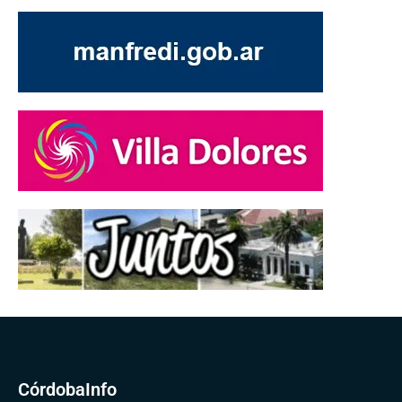
CórdobaInfo