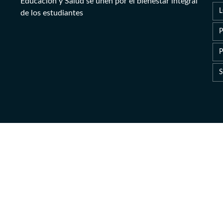
Educación y Salud se unen por el bienestar integral
de los estudiantes
P