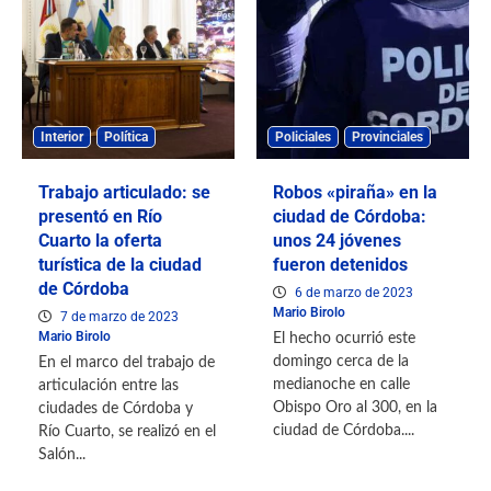
Interior
Política
Policiales
Provinciales
Trabajo articulado: se
Robos «piraña» en la
presentó en Río
ciudad de Córdoba:
Cuarto la oferta
unos 24 jóvenes
turística de la ciudad
fueron detenidos
de Córdoba
6 de marzo de 2023
Mario Birolo
7 de marzo de 2023
Mario Birolo
El hecho ocurrió este
domingo cerca de la
En el marco del trabajo de
medianoche en calle
articulación entre las
Obispo Oro al 300, en la
ciudades de Córdoba y
ciudad de Córdoba....
Río Cuarto, se realizó en el
Salón...