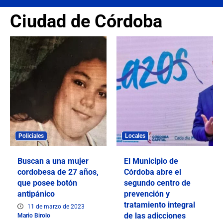
Ciudad de Córdoba
Policiales
Locales
Buscan a una mujer
El Municipio de
cordobesa de 27 años,
Córdoba abre el
que posee botón
segundo centro de
antipánico
prevención y
tratamiento integral
11 de marzo de 2023
de las adicciones
Mario Birolo