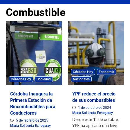
Combustible
Córdoba Hoy
Economía
Córdoba Hoy
Sociedad
Nacionales
Córdoba Inaugura la
YPF reduce el precio
Primera Estación de
de sus combustibles
Biocombustibles para
1 de octubre de 2024
Conductores
María Sol Lerda Echegaray
Desde este 1º de octubre,
5 de febrero de 2025
María Sol Lerda Echegaray
YPF ha aplicado una leve