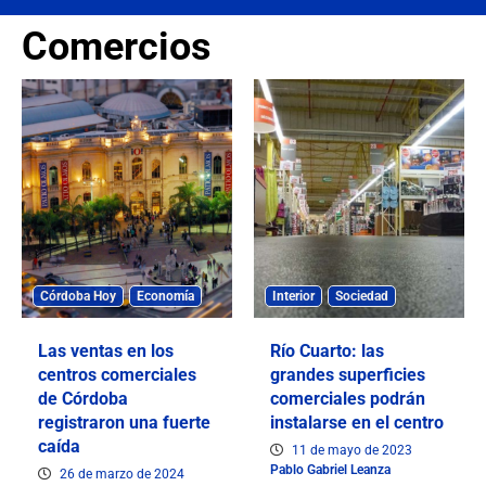
Comercios
Córdoba Hoy
Economía
Interior
Sociedad
Las ventas en los
Río Cuarto: las
centros comerciales
grandes superficies
de Córdoba
comerciales podrán
registraron una fuerte
instalarse en el centro
caída
11 de mayo de 2023
Pablo Gabriel Leanza
26 de marzo de 2024