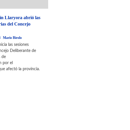
n Llaryora abrió las
rias del Concejo
3
Mario Birolo
icia las sesiones
ncejo Deliberante de
 de
n por el
ue afectó la provincia.