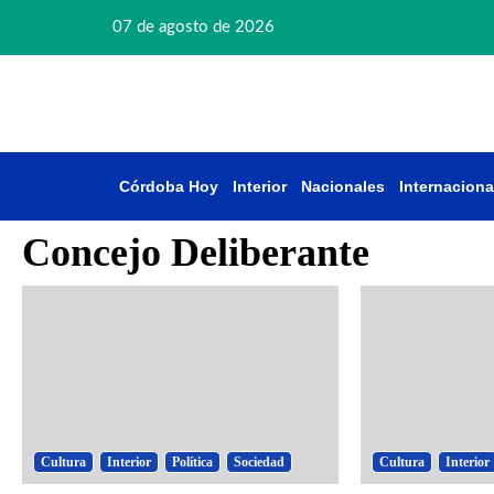
07 de agosto de 2026
Córdoba Hoy
Interior
Nacionales
Internaciona
Concejo Deliberante
Cultura
Interior
Política
Sociedad
Cultura
Interior