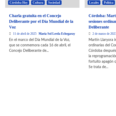
Córdoba Hoy
Cultura
Sociedad
Locales
Política
Charla gratuita en el Concejo
Córdoba: Martí
Deliberante por el Día Mundial de la
sesiones ordina
Voz
Deliberante
11 de abril de 2025
María Sol Lerda Echegaray
2 de marzo de 202
En el marco del Día Mundial de la Voz,
Martín Llaryora in
que se conmemora cada 16 de abril, el
ordinarias del Co
Concejo Deliberante de...
Córdoba después
la reprogramació
fortuito apagón q
Se trata de...