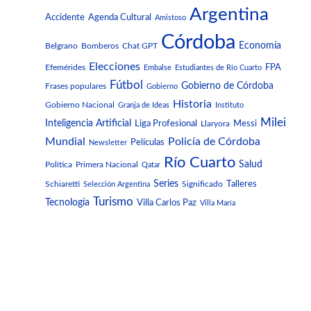
Argentina
Accidente
Agenda Cultural
Amistoso
Córdoba
Economía
Belgrano
Bomberos
Chat GPT
Elecciones
FPA
Efemérides
Embalse
Estudiantes de Río Cuarto
Fútbol
Gobierno de Córdoba
Frases populares
Gobierno
Historia
Gobierno Nacional
Granja de Ideas
Instituto
Milei
Inteligencia Artificial
Liga Profesional
Messi
Llaryora
Mundial
Policía de Córdoba
Películas
Newsletter
Río Cuarto
Salud
Política
Primera Nacional
Qatar
Series
Talleres
Schiaretti
Selección Argentina
Significado
Turismo
Tecnología
Villa Carlos Paz
Villa María