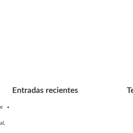
Entradas recientes
T
te
Semana Mundial de la Lactancia: Córdoba
Cal
impulsa actividades en hospitales de toda la
C
al,
provincia para promover y acompañar a las
D
familias