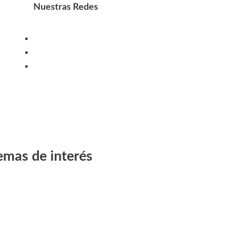
Nuestras Redes
emas de interés
Cultura
Ciencia y Tecnología
amuchita
órdoba Hoy
Deportes
estacada
Economía
Espectáculos