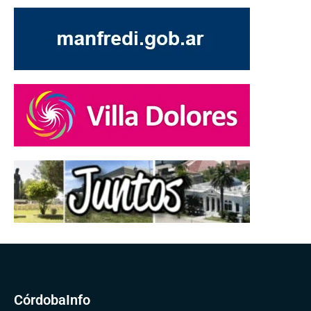
CórdobaInfo