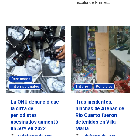
fiscalía de Primer...
Destacada
Internacionales
Interior
Policiales
La ONU denunció que
Tras incidentes,
la cifra de
hinchas de Atenas de
periodistas
Río Cuarto fueron
asesinados aumentó
detenidos en Villa
un 50% en 2022
María