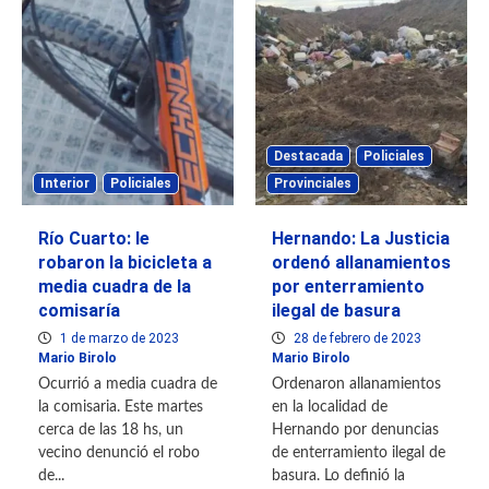
Destacada
Policiales
Interior
Policiales
Provinciales
Río Cuarto: le
Hernando: La Justicia
robaron la bicicleta a
ordenó allanamientos
media cuadra de la
por enterramiento
comisaría
ilegal de basura
1 de marzo de 2023
28 de febrero de 2023
Mario Birolo
Mario Birolo
Ocurrió a media cuadra de
Ordenaron allanamientos
la comisaria. Este martes
en la localidad de
cerca de las 18 hs, un
Hernando por denuncias
vecino denunció el robo
de enterramiento ilegal de
de...
basura. Lo definió la