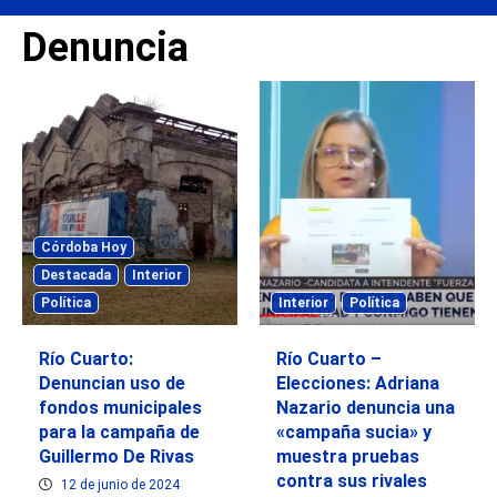
Denuncia
Córdoba Hoy
Destacada
Interior
Política
Interior
Política
Río Cuarto:
Río Cuarto –
Denuncian uso de
Elecciones: Adriana
fondos municipales
Nazario denuncia una
para la campaña de
«campaña sucia» y
Guillermo De Rivas
muestra pruebas
contra sus rivales
12 de junio de 2024