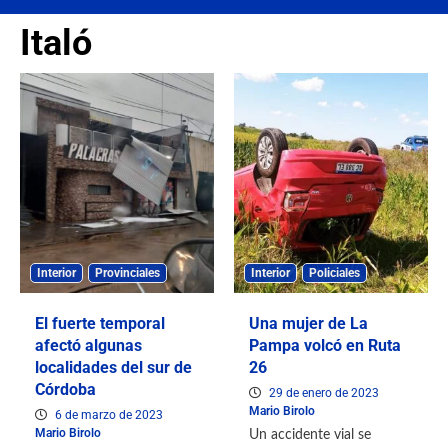
Italó
Interior
Provinciales
Interior
Policiales
El fuerte temporal
Una mujer de La
afectó algunas
Pampa volcó en Ruta
localidades del sur de
26
Córdoba
29 de enero de 2023
Mario Birolo
6 de marzo de 2023
Mario Birolo
Un accidente vial se