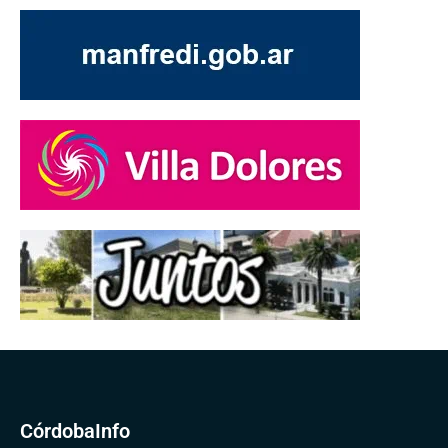
CórdobaInfo