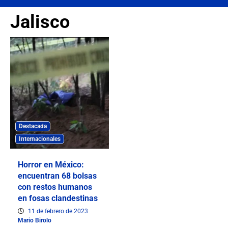
Jalisco
Destacada
Internacionales
Horror en México:
encuentran 68 bolsas
con restos humanos
en fosas clandestinas
11 de febrero de 2023
Mario Birolo