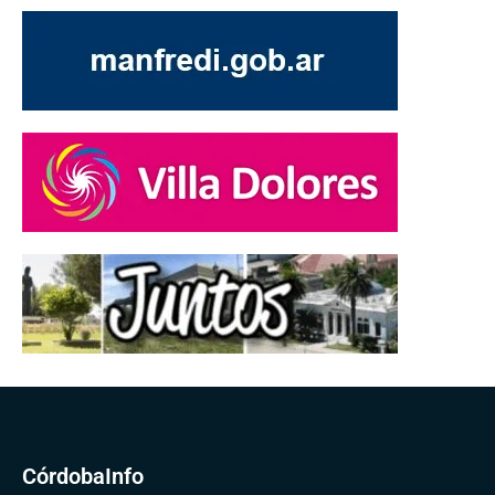
CórdobaInfo