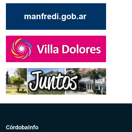
CórdobaInfo