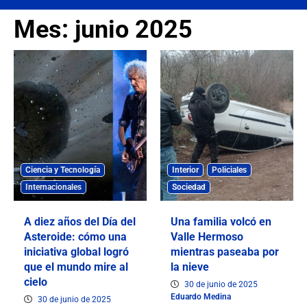
Mes:
junio 2025
Ciencia y Tecnología
Interior
Policiales
Internacionales
Sociedad
A diez años del Día del
Una familia volcó en
Asteroide: cómo una
Valle Hermoso
iniciativa global logró
mientras paseaba por
que el mundo mire al
la nieve
cielo
30 de junio de 2025
Eduardo Medina
30 de junio de 2025