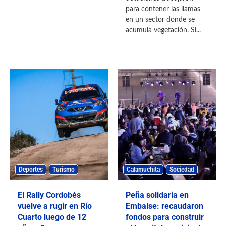
para contener las llamas
en un sector donde se
acumula vegetación. Si...
Deportes
Turismo
Calamuchita
Sociedad
El Rally Cordobés
Peña solidaria en
vuelve a rugir en Río
Embalse: recaudaron
Cuarto luego de 12
fondos para construir