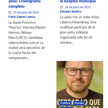
años: Cronograma
el hospital municipal
completo
24 de junio de 2025
Eduardo Medina
25 de junio de 2025
Pablo Gabriel Leanza
La peña fue un éxito (foto:
calamuchitaenlinea) Una
La dupla Francisco
multitud participó de la
“Pancho” Herrera/Martín
gran peña solidaria
Herrera (Nissan
organizada este fin de
March/RC5). Gentileza:
semana...
rallycordobes.com.ar La
ciudad será epicentro de
la cuarta fecha del
campeonato...
Política
Punilla