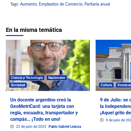
Tags:
Aumento
,
Empleados de Comercio
,
Paritaria anual
En la misma temática
Ciencia y Tecnología
Nacionales
Sociedad
Cultura
Destaca
Un docente argentino creó la
9 de Julio: se
GeoMetriCard: una tarjeta con
la Independen
regla, escuadra, transportador y
¡Aquel grito de
compás… ¡Todo en uno!
9 de julio de 2
22 de julio de 2025
Pablo Gabriel Leanza