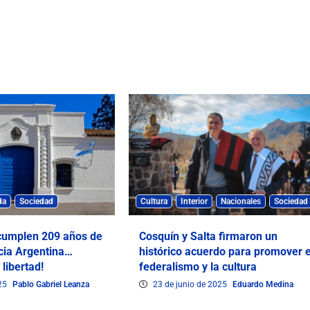
da
Sociedad
Cultura
Interior
Nacionales
Sociedad
 cumplen 209 años de
Cosquín y Salta firmaron un
cia Argentina…
histórico acuerdo para promover e
 libertad!
federalismo y la cultura
025
Pablo Gabriel Leanza
23 de junio de 2025
Eduardo Medina