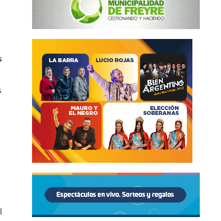
s
s
l