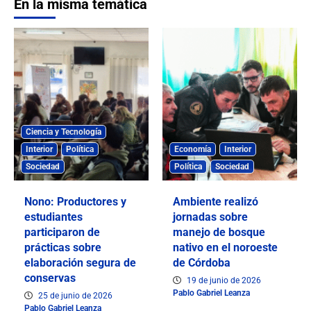
En la misma temática
Ciencia y Tecnología
Interior
Política
Economía
Interior
Sociedad
Política
Sociedad
Nono: Productores y
Ambiente realizó
estudiantes
jornadas sobre
participaron de
manejo de bosque
prácticas sobre
nativo en el noroeste
elaboración segura de
de Córdoba
conservas
19 de junio de 2026
Pablo Gabriel Leanza
25 de junio de 2026
Pablo Gabriel Leanza