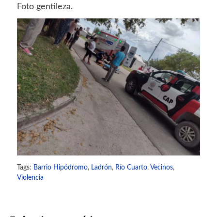
Foto gentileza.
Tags:
Barrio Hipódromo
,
Ladrón
,
Río Cuarto
,
Vecinos
,
Violencia