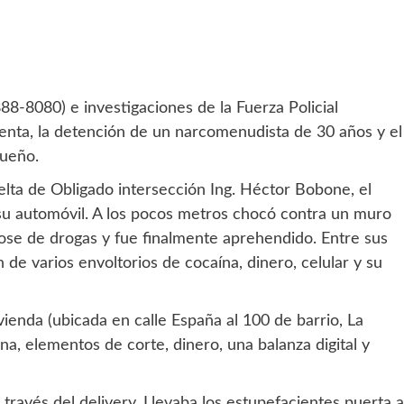
-8080) e investigaciones de la Fuerza Policial
 venta, la detención de un narcomenudista de 30 años y el
gueño.
uelta de Obligado intersección Ing. Héctor Bobone, el
su automóvil. A los pocos metros chocó contra un muro
ndose de drogas y fue finalmente aprehendido. Entre sus
n de varios envoltorios de cocaína, dinero, celular y su
ienda (ubicada en calle España al 100 de barrio, La
ana, elementos de corte, dinero, una balanza digital y
través del delivery. Llevaba los estupefacientes puerta a