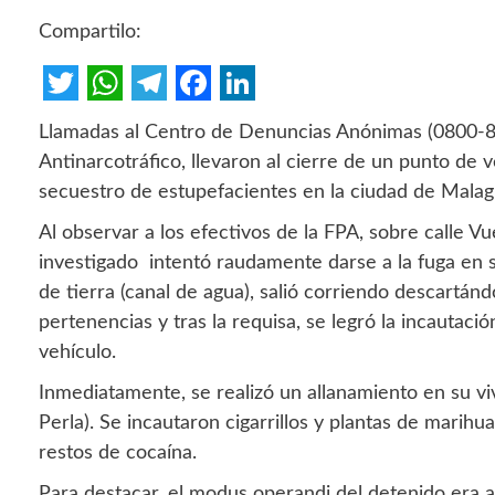
Compartilo:
Twitter
WhatsApp
Telegram
Facebook
LinkedIn
Llamadas al Centro de Denuncias Anónimas (0800-888
Antinarcotráfico, llevaron al cierre de un punto de
secuestro de estupefacientes en la ciudad de Mala
Al observar a los efectivos de la FPA, sobre calle V
investigado intentó raudamente darse a la fuga en 
de tierra (canal de agua), salió corriendo descartá
pertenencias y tras la requisa, se legró la incautació
vehículo.
Inmediatamente, se realizó un allanamiento en su viv
Perla). Se incautaron cigarrillos y plantas de marihu
restos de cocaína.
Para destacar, el modus operandi del detenido era a 