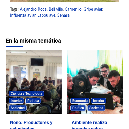
Tags:
Alejandro Roca
,
Bell ville
,
Carnerillo
,
Gripe aviar
,
Influenza aviar
,
Laboulaye
,
Senasa
En la misma temática
Ciencia y Tecnología
Interior
Política
Economía
Interior
Sociedad
Política
Sociedad
Nono: Productores y
Ambiente realizó
estudiantes
jornadas sobre