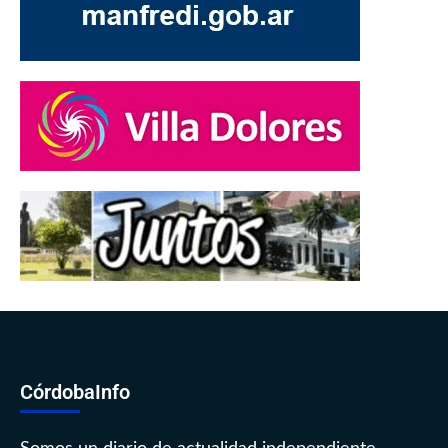
CórdobaInfo