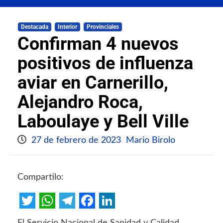
Destacada
Interior
Provinciales
Confirman 4 nuevos
positivos de influenza
aviar en Carnerillo,
Alejandro Roca,
Laboulaye y Bell Ville
27 de febrero de 2023
Mario Birolo
Compartilo:
Twitter
WhatsApp
Telegram
Facebook
LinkedIn
El Servicio Nacional de Sanidad y Calidad