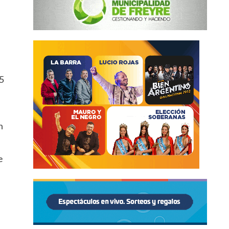
15
n
e