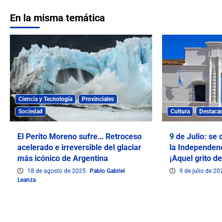
En la misma temática
Ciencia y Tecnología
Provinciales
Sociedad
Cultura
Destaca
El Perito Moreno sufre… Retroceso
9 de Julio: se
acelerado e irreversible del glaciar
la Independen
más icónico de Argentina
¡Aquel grito de
18 de agosto de 2025
Pablo Gabriel
9 de julio de 2
Leanza