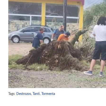
Tags:
Destrozos
,
Tanti
,
Tormenta